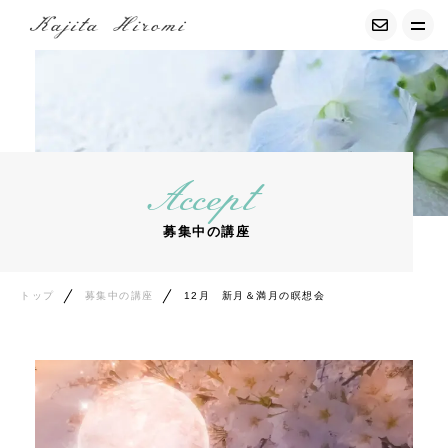
トップ
経調気功について
Accept
募集中の講座
募集中の講座
サービス紹介
プロフィール
トップ
募集中の講座
12月 新月＆満月の瞑想会
お客様の声
コンテンツ
エッセイ