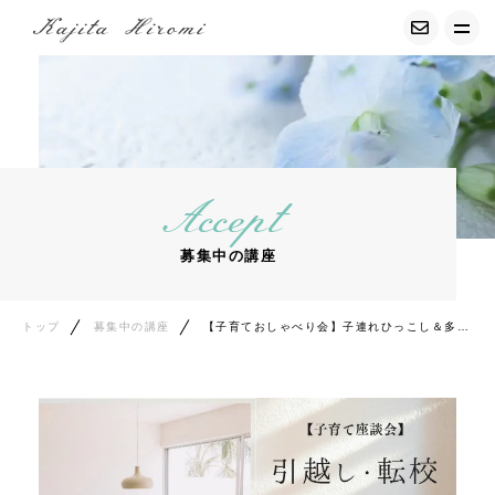
トップ
経調気功について
Accept
募集中の講座
募集中の講座
サービス紹介
プロフィール
トップ
募集中の講座
【子育ておしゃべり会】子連れひっこし＆多拠点生活ってぶっちゃけどうなの？
お客様の声
コンテンツ
エッセイ