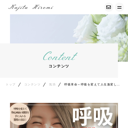
トップ
経調気功について
Content
募集中の講座
コンテンツ
サービス紹介
プロフィール
トップ
コンテンツ
気功
呼吸革命～呼吸を変えて人生激変した8名のリアル体験談～
お客様の声
コンテンツ
エッセイ