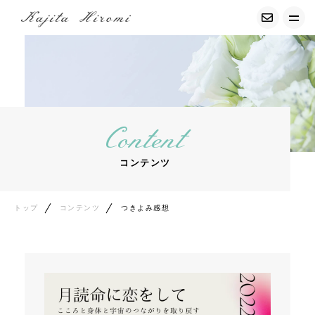
トップ
経調気功について
Content
募集中の講座
コンテンツ
サービス紹介
プロフィール
トップ
コンテンツ
つきよみ感想
お客様の声
コンテンツ
エッセイ