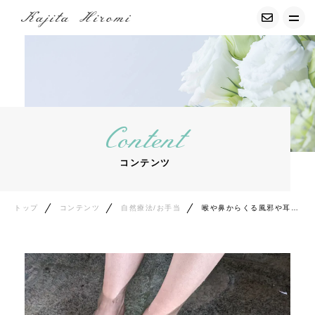
トップ
経調気功について
Content
募集中の講座
コンテンツ
サービス紹介
プロフィール
トップ
コンテンツ
自然療法/お手当
喉や鼻からくる風邪や耳の不調、体調不良全般に効果的な足湯
お客様の声
コンテンツ
エッセイ