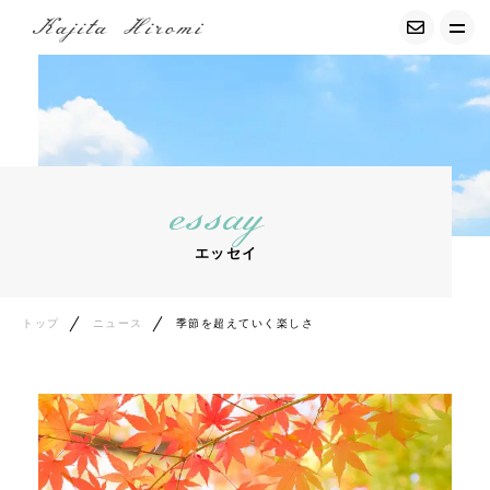
トップ
経調気功について
essay
募集中の講座
エッセイ
サービス紹介
プロフィール
トップ
ニュース
季節を超えていく楽しさ
お客様の声
コンテンツ
エッセイ