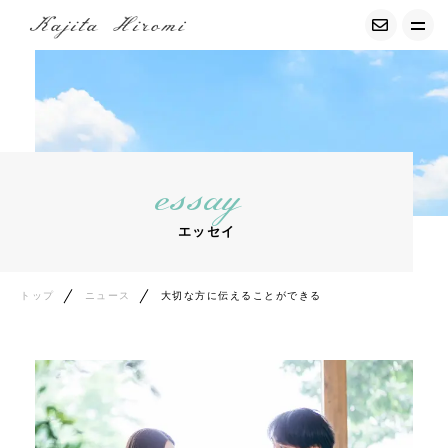
トップ
経調気功について
essay
募集中の講座
エッセイ
サービス紹介
プロフィール
トップ
ニュース
大切な方に伝えることができる
お客様の声
コンテンツ
エッセイ