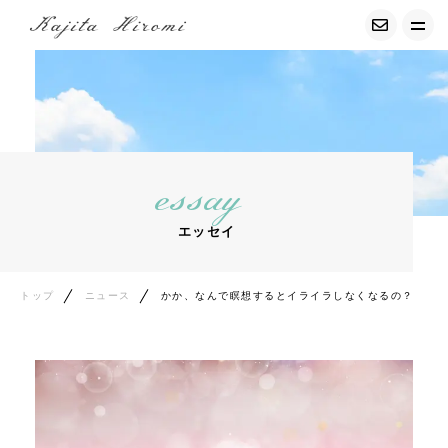
トップ
経調気功について
essay
募集中の講座
エッセイ
サービス紹介
プロフィール
トップ
ニュース
かか、なんで瞑想するとイライラしなくなるの？
お客様の声
コンテンツ
エッセイ