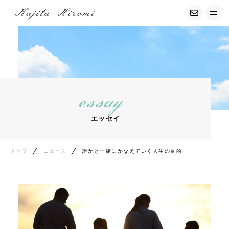
トップ
経調気功について
essay
募集中の講座
エッセイ
サービス紹介
プロフィール
トップ
ニュース
誰かと一緒にかなえていく人生の目的
お客様の声
コンテンツ
エッセイ